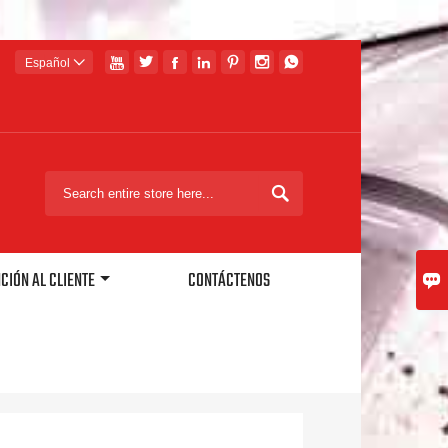







Español


CIÓN AL CLIENTE
CONTÁCTENOS
