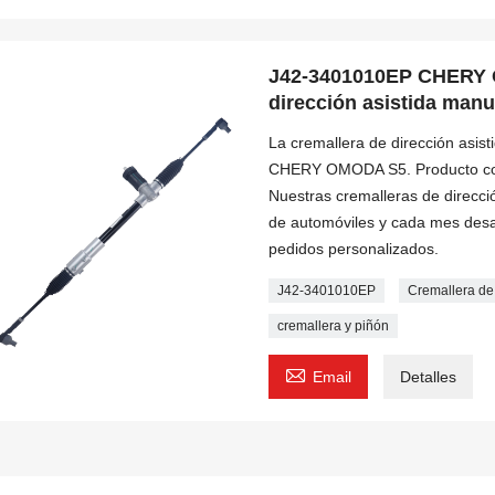
J42-3401010EP CHERY 
dirección asistida manu
La cremallera de dirección asis
CHERY OMODA S5. Producto co
Nuestras cremalleras de direcc
de automóviles y cada mes des
pedidos personalizados.
J42-3401010EP
Cremallera d
cremallera y piñón

Email
Detalles