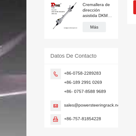
Cremallera de
dirección
asistida DKM
E632 1754788
1830217
Más
BV6C3D070
para Ford
Focus
Datos De Contacto
+86-0758-2289283

+86-189 2991 0269
+86- 0757-8588 9689
sales@powersteeringrack.net

+86-757-81854228
