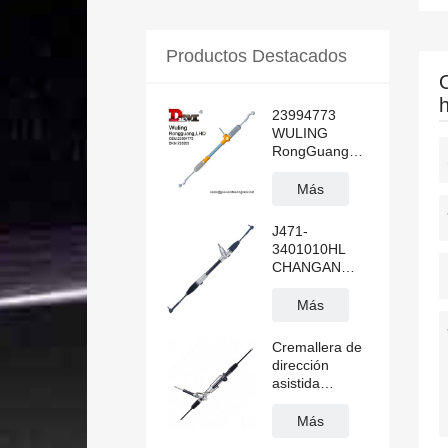
Productos Destacados
23994773
WULING
RongGuang
N300 LHD
Cremallera de
Más
dirección
asistida
J471-
hidráulica
3401010HL
CHANGAN
ALSVIN
Cremallera de
Más
dirección
asistida
Cremallera de
manual para
dirección
volante a la
asistida
izquierda
CK4Z3504B
para Transit
Más
V362