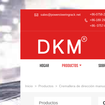

+86-0758-
sales@powersteeringrack.net
+86-189 29

+86- 0757-
HOGAR
PRODUCTOS
SOB
Inicio
>
Productos
>
Cremallera de dirección manua
Productos