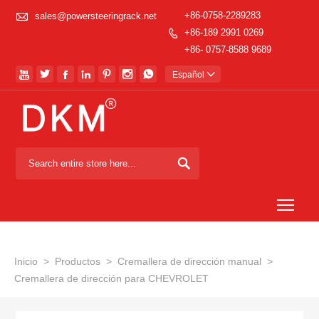

+86-0758-2289283
sales@powersteeringrack.net
+86-189 2991 0269

+86- 0757-8588 9689







Español


Togg
Inicio
>
Productos
>
Cremallera de dirección manual
>
Cremallera de dirección para CHEVROLET