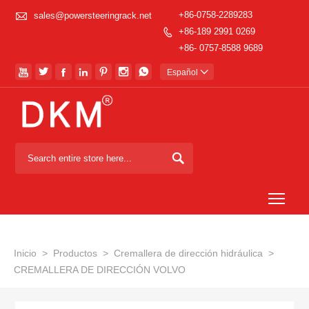

+86-0758-2289283
sales@powersteeringrack.net
+86-189 2991 0269

+86- 0757-8588 9689







Español


Togg
Inicio
>
Productos
>
Cremallera de dirección hidráulica
>
CREMALLERA DE DIRECCIÓN VOLVO