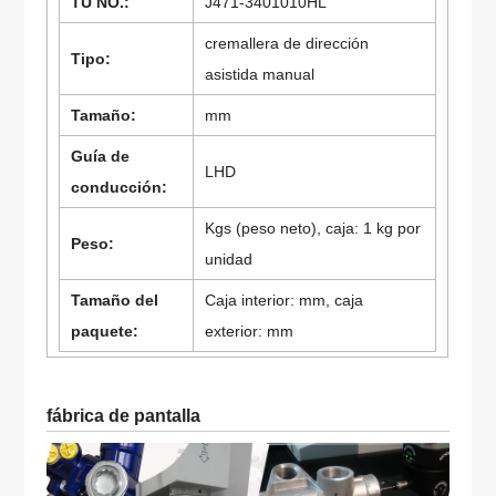
TÚ NO.:
J471-3401010HL
cremallera de dirección
Tipo:
asistida manual
Tamaño:
mm
Guía de
LHD
conducción:
Kgs (peso neto), caja: 1 kg por
Peso:
unidad
Tamaño del
Caja interior: mm, caja
paquete:
exterior: mm
fábrica de pantalla