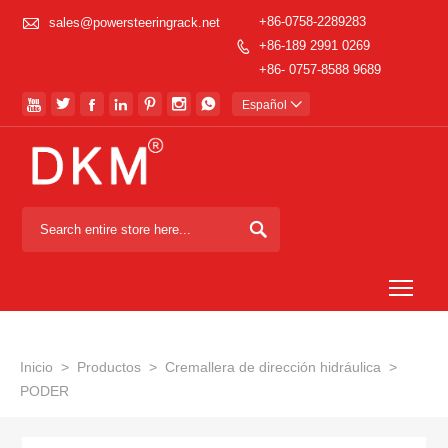

+86-0758-2289283
sales@powersteeringrack.net
+86-189 2991 0269

+86- 0757-8588 9689







Español


Togg
Inicio
>
Productos
>
Cremallera de dirección hidráulica
>
PODER