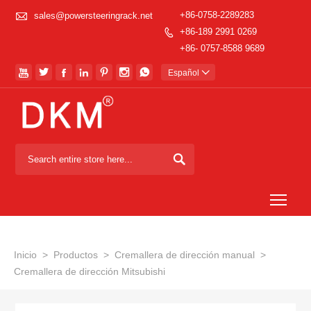

+86-0758-2289283
sales@powersteeringrack.net
+86-189 2991 0269

+86- 0757-8588 9689







Español


Togg
Inicio
>
Productos
>
Cremallera de dirección manual
>
Cremallera de dirección Mitsubishi