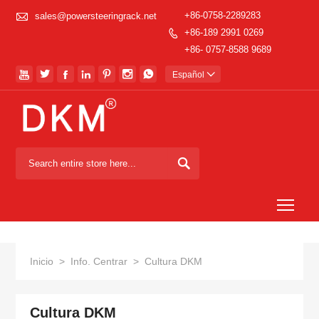

+86-0758-2289283
sales@powersteeringrack.net
+86-189 2991 0269

+86- 0757-8588 9689







Español


Togg
Inicio
>
Info. Centrar
>
Cultura DKM
Cultura DKM