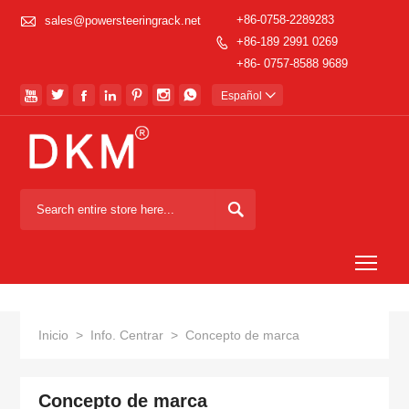

+86-0758-2289283
sales@powersteeringrack.net
+86-189 2991 0269

+86- 0757-8588 9689







Español


Togg
Inicio
>
Info. Centrar
>
Concepto de marca
Concepto de marca