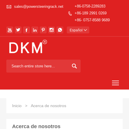

+86-0758-2289283
sales@powersteeringrack.net
+86-189 2991 0269

+86- 0757-8588 9689







Español


Togg
Inicio
>
Acerca de nosotros
Acerca de nosotros