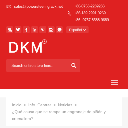

+86-0758-2289283
sales@powersteeringrack.net
+86-189 2991 0269

+86- 0757-8588 9689







Español


Togg
Inicio
>
Info. Centrar
>
Noticias
>
¿Qué causa que se rompa un engranaje de piñón y
cremallera?