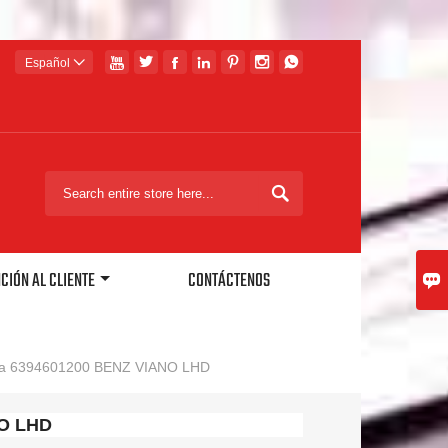







Español


CIÓN AL CLIENTE
CONTÁCTENOS

ulica 6394601200 BENZ VIANO LHD
NO LHD