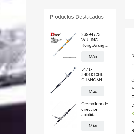
Productos Destacados
23994773
WULING
RongGuang
N300 LHD
N
Cremallera de
Más
dirección
L
asistida
J471-
hidráulica
3401010HL
CHANGAN
C
ALSVIN
M
Cremallera de
Más
dirección
F
asistida
Cremallera de
D
manual para
dirección
volante a la
B
asistida
izquierda
CK4Z3504B
M
para Transit
Más
R
V362