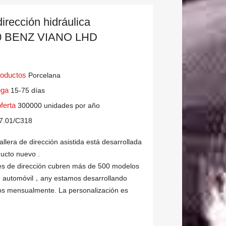
irección hidráulica
0 BENZ VIANO LHD
productos
Porcelana
rega
15-75 días
oferta
300000 unidades por año
7.01/C318
lera de dirección asistida está desarrollada
ucto nuevo .
es de dirección cubren más de 500 modelos
e automóvil，any estamos desarrollando
s mensualmente. La personalización es