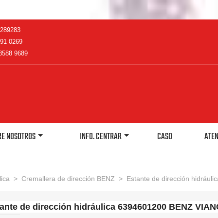
2289283
91 0269
8588 9689
RE NOSOTROS
INFO. CENTRAR
CASO
ATEN
lica
>
Cremallera de dirección BENZ
>
Estante de dirección hidrá
ante de dirección hidráulica 6394601200 BENZ VIA