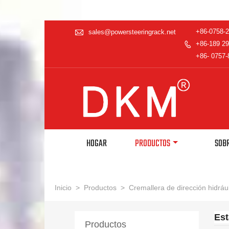

+86-0758-
sales@powersteeringrack.net
+86-189 29

+86- 0757-
HOGAR
PRODUCTOS
SOB
Inicio
>
Productos
>
Cremallera de dirección hidráu
Est
Productos