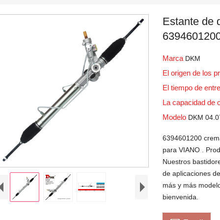
Estante de d
639460120
Marca
DKM
El origen de los 
El tiempo de ent
La capacidad de 
Modelo
DKM 04.0
6394601200 cremal
para VIANO . Prod
Nuestros bastidor
de aplicaciones d
más y más modelo
bienvenida.