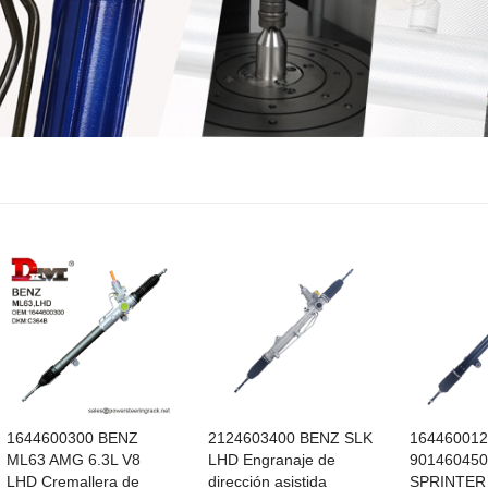
1644600300 BENZ
2124603400 BENZ SLK
164460012
ML63 AMG 6.3L V8
LHD Engranaje de
90146045
LHD Cremallera de
dirección asistida
SPRINTER