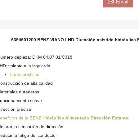

Email
6394601200 BENZ VIANO LHD Dirección asistida hidráulica E
úmero depieza: DKM 04.07.01/C318
HD: volante a la izquierda
Características:
onstrucción de alta calidad
ateriales duraderos
uncionamiento suave
irección precisa
eneficios de la
BENZ
Hidráulico Alimentado Dirección Estante
:
ejorar la sensación de dirección
educir la fatiga del conductor