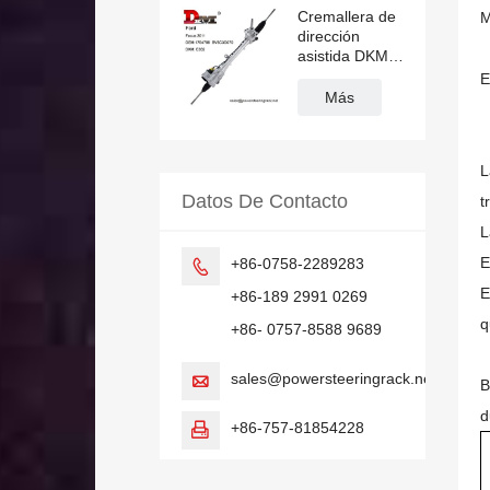
Cremallera de
M
dirección
asistida DKM
E632 1754788
E
1830217
Más
BV6C3D070
para Ford
Focus
L
Datos De Contacto
t
L
E
+86-0758-2289283

E
+86-189 2991 0269
q
+86- 0757-8588 9689
sales@powersteeringrack.net

B
d
+86-757-81854228
