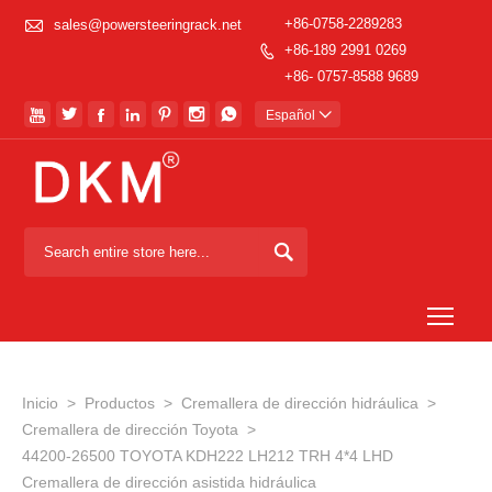

+86-0758-2289283
sales@powersteeringrack.net
+86-189 2991 0269

+86- 0757-8588 9689







Español


Togg
Inicio
>
Productos
>
Cremallera de dirección hidráulica
>
Cremallera de dirección Toyota
>
44200-26500 TOYOTA KDH222 LH212 TRH 4*4 LHD
Cremallera de dirección asistida hidráulica