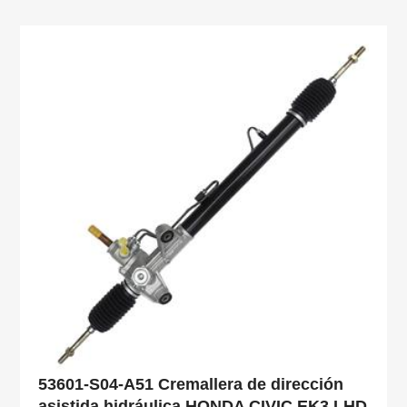
53601-S04-A51 Cremallera de dirección
asistida hidráulica HONDA CIVIC EK3 LHD