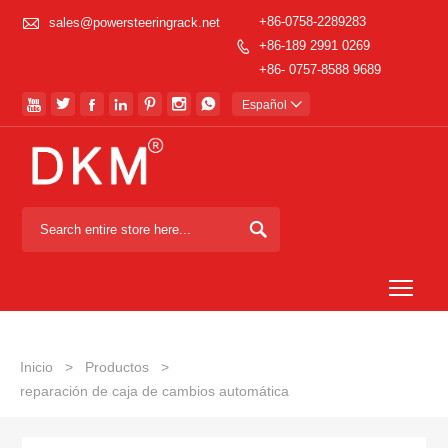

+86-0758-2289283
sales@powersteeringrack.net
+86-189 2991 0269

+86- 0757-8588 9689







Español


Togg
Inicio
>
Productos
>
reparación de caja de cambios automática